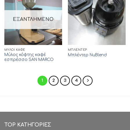
ΕΞΑΝΤΛΗΜΈΝΟ
ΜΎΛΟΙ ΚΑΦΈ
ΜΠΛΈΝΤΕΡ
Μύλος κόφτης καφέ
Μπλέντερ NuBlend
εσπρέσσο SAN MARCO
1
2
3
4
TOP ΚΑΤΗΓΟΡΙΕΣ