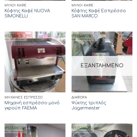
ΜΎΛΟΙ ΚΑΦΈ
ΜΎΛΟΙ ΚΑΦΈ
Κόφτης Καφέ NUOVA
Κόφτης Καφέ Εσπρέσσο
SIMONELLI
SAN MARCO
ΕΞΑΝΤΛΗΜΈΝΟ
ΜΗΧΑΝΈΣ ΕΣΠΡΈΣΣΟ
ΔΙΆΦΟΡΑ
Μηχανή εσπρέσσο μονό
Ψύκτης τριπλός
γκρούπ FAEMA
Jagermeister