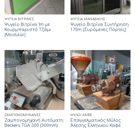
ΨΥΓΕΊΑ ΒΙΤΡΊΝΕΣ
ΨΥΓΕΊΑ ΜΑΝΑΒΙΚΉΣ
Ψυγείο Βιτρίνα 1m με
Ψυγείο Βιτρίνα Συντήρηση
Κουρμπαριστό Τζάμι
1.70m (Συρόμενες Πόρτες)
(Modular)
ΖΑΜΠΟΝΟΜΗΧΑΝΈΣ
ΜΎΛΟΙ ΚΑΦΈ
Ζαμπονομηχανή Αυτόματη
Επαγγελματικός Μύλος
Beckers TGA 300 (300mm)
Άλεσης Ελληνικού Καφέ