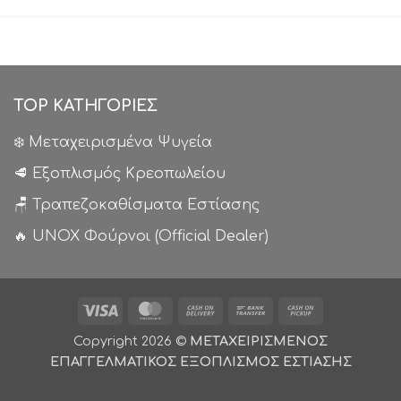
TOP ΚΑΤΗΓΟΡΙΕΣ
❄️ Μεταχειρισμένα Ψυγεία
🥩 Εξοπλισμός Κρεοπωλείου
🪑 Τραπεζοκαθίσματα Εστίασης
🔥 UNOX Φούρνοι (Official Dealer)
Visa
MasterCard
Cash
Bank
Cash
On
Transfer
on
Copyright 2026 ©
ΜΕΤΑΧΕΙΡΙΣΜΕΝΟΣ
Delivery
Pickup
ΕΠΑΓΓΕΛΜΑΤΙΚΟΣ ΕΞΟΠΛΙΣΜΟΣ ΕΣΤΙΑΣΗΣ