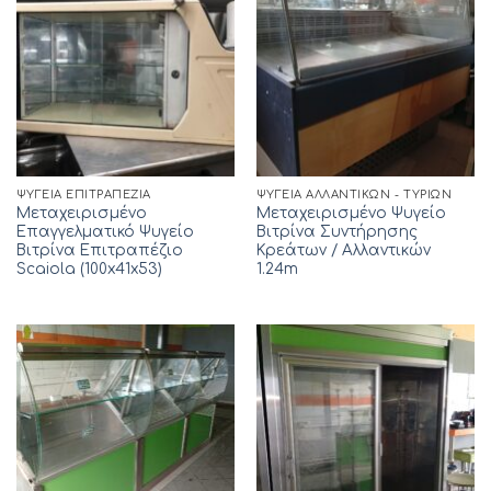
ΨΥΓΕΊΑ ΕΠΙΤΡΑΠΈΖΙΑ
ΨΥΓΕΊΑ ΑΛΛΑΝΤΙΚΏΝ - ΤΥΡΙΏΝ
Μεταχειρισμένο
Μεταχειρισμένο Ψυγείο
Επαγγελματικό Ψυγείο
Βιτρίνα Συντήρησης
Βιτρίνα Επιτραπέζιο
Κρεάτων / Αλλαντικών
Scaiola (100x41x53)
1.24m