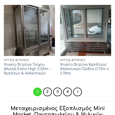
ΨΥΓΕΊΑ ΒΙΤΡΊΝΕΣ
ΨΥΓΕΊΑ ΒΙΤΡΊΝΕΣ
Ψυγείο Βιτρίνα Τοίχου
Ψυγείο Βιτρίνα Κρεάτων/
(Mural) Extra High 2.50m –
Αλλαντικών Όρθια (1.70m x
Κρεάτων & Αλλαντικών
2.10m)
1
2
3
4
Μεταχειρισμένος Εξοπλισμός Mini
Market, Παντοπωλείου & Ψιλικών