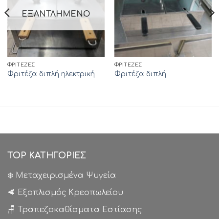
ΕΞΑΝΤΛΗΜΈΝΟ
ΦΡΙΤΈΖΕΣ
ΦΡΙΤΈΖΕΣ
Φριτέζα διπλή ηλεκτρική
Φριτέζα διπλή
TOP ΚΑΤΗΓΟΡΙΕΣ
❄️ Μεταχειρισμένα Ψυγεία
🥩 Εξοπλισμός Κρεοπωλείου
🪑 Τραπεζοκαθίσματα Εστίασης