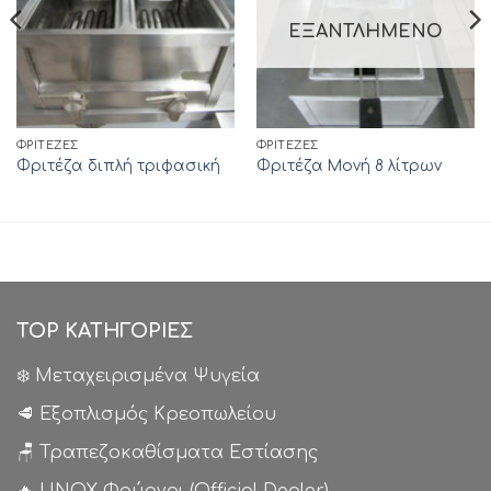
ΕΞΑΝΤΛΗΜΈΝΟ
ΦΡΙΤΈΖΕΣ
ΦΡΙΤΈΖΕΣ
Φριτέζα διπλή τριφασική
Φριτέζα Μονή 8 λίτρων
TOP ΚΑΤΗΓΟΡΙΕΣ
❄️ Μεταχειρισμένα Ψυγεία
🥩 Εξοπλισμός Κρεοπωλείου
🪑 Τραπεζοκαθίσματα Εστίασης
🔥 UNOX Φούρνοι (Official Dealer)