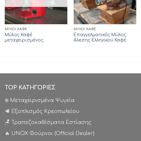
ΜΎΛΟΙ ΚΑΦΈ
ΜΎΛΟΙ ΚΑΦΈ
Μύλος Καφέ
Επαγγελματικός Μύλος
μεταχειρισμένος
Άλεσης Ελληνικού Καφέ
TOP ΚΑΤΗΓΟΡΙΕΣ
❄️ Μεταχειρισμένα Ψυγεία
🥩 Εξοπλισμός Κρεοπωλείου
🪑 Τραπεζοκαθίσματα Εστίασης
🔥 UNOX Φούρνοι (Official Dealer)