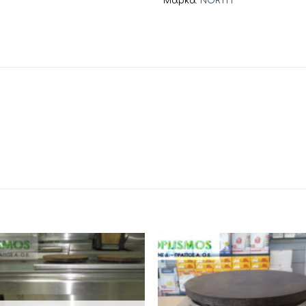
Μάρκα:
NORTH