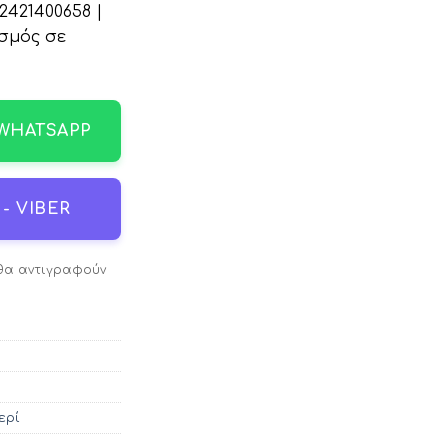
421400658 |
σμός σε
 WHATSAPP
- VIBER
 θα αντιγραφούν
ερί