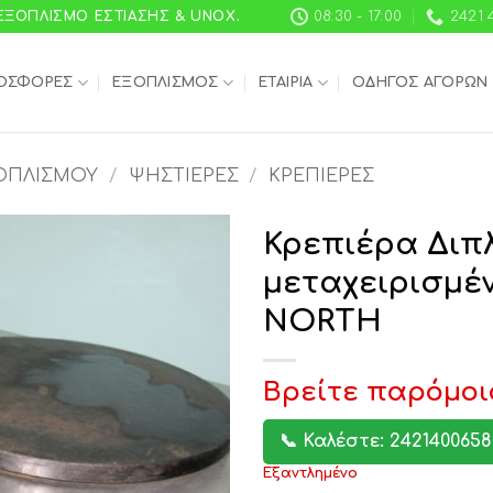
 ΕΞΟΠΛΙΣΜΌ ΕΣΤΊΑΣΗΣ & UNOX.
08:30 - 17:00
2421 
ΟΣΦΟΡΈΣ
ΕΞΟΠΛΙΣΜΌΣ
ΕΤΑΙΡΊΑ
ΟΔΗΓΌΣ ΑΓΟΡΏΝ
ΟΠΛΙΣΜΟΎ
/
ΨΗΣΤΙΈΡΕΣ
/
ΚΡΕΠΙΈΡΕΣ
Κρεπιέρα Διπ
μεταχειρισμέ
NORTH
Βρείτε παρόμοι
📞 Καλέστε: 2421400658
Εξαντλημένο