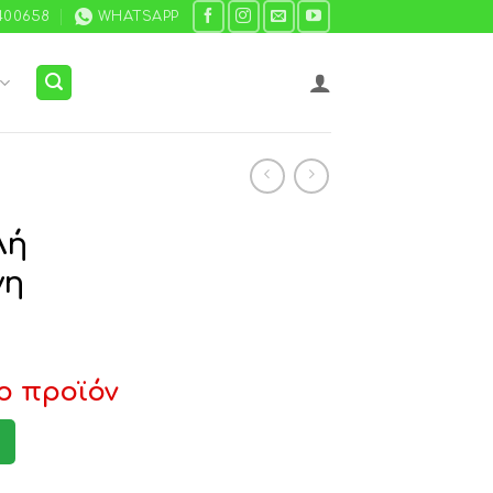
400658
WHATSAPP
λή
νη
ο προϊόν