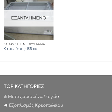
ΕΞΑΝΤΛΗΜΈΝΟ
ΚΑΤΑΨΎΚΤΕΣ ΜΕ ΚΡΎΣΤΑΛΛΑ
Καταψύκτης 185 εκ.
TOP ΚΑΤΗΓΟΡΙΕΣ
❄️ Μεταχειρισμένα Ψυγεία
🥩 Εξοπλισμός Κρεοπωλείου