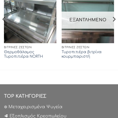
ΕΞΑΝΤΛΗΜΈΝΟ
ΒΙΤΡΊΝΕΣ ΖΕΣΤΏΝ
ΒΙΤΡΊΝΕΣ ΖΕΣΤΏΝ
Θερμοθάλαμος
Τυροπιτιέρα βιτρίνα
Τυροπιτιέρα NORTH
κουρμπαριστή
TOP ΚΑΤΗΓΟΡΙΕΣ
❄️ Μεταχειρισμένα Ψυγεία
🥩 Εξοπλισμός Κρεοπωλείου