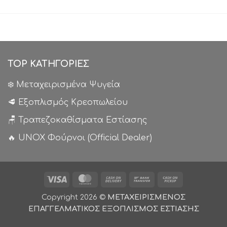
TOP ΚΑΤΗΓΟΡΙΕΣ
❄️ Μεταχειρισμένα Ψυγεία
🥩 Εξοπλισμός Κρεοπωλείου
🪑 Τραπεζοκαθίσματα Εστίασης
🔥 UNOX Φούρνοι (Official Dealer)
Visa
MasterCard
Cash
Bank
Cash
On
Transfer
on
Copyright 2026 ©
ΜΕΤΑΧΕΙΡΙΣΜΕΝΟΣ
Delivery
Pickup
ΕΠΑΓΓΕΛΜΑΤΙΚΟΣ ΕΞΟΠΛΙΣΜΟΣ ΕΣΤΙΑΣΗΣ