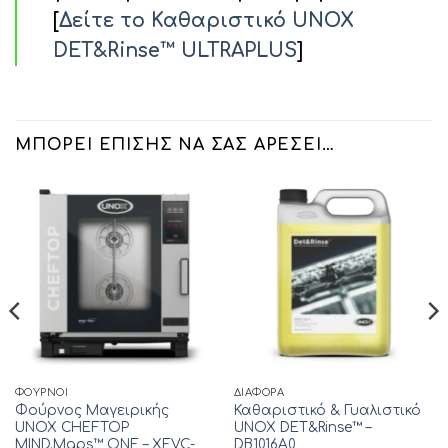
[
Δείτε τo Καθαριστικό UNOX
DET&Rinse™ ULTRAPLUS
]
ΜΠΟΡΕΊ ΕΠΊΣΗΣ ΝΑ ΣΑΣ ΑΡΈΣΕΙ…
ΦΟΎΡΝΟΙ
ΔΙΆΦΟΡΑ
Φούρνος Μαγειρικής
Καθαριστικό & Γυαλιστικό
UNOX CHEFTOP
UNOX DET&Rinse™ –
MIND.Maps™ ONE – XEVC-
DB1016A0