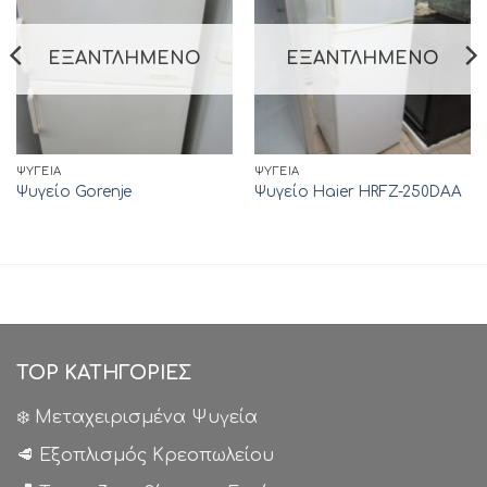
ΕΞΑΝΤΛΗΜΈΝΟ
ΕΞΑΝΤΛΗΜΈΝΟ
ΨΥΓΕΊΑ
ΨΥΓΕΊΑ
Ψυγείο Gorenje
Ψυγείο Haier HRFZ-250DAA
TOP ΚΑΤΗΓΟΡΙΕΣ
❄️ Μεταχειρισμένα Ψυγεία
🥩 Εξοπλισμός Κρεοπωλείου