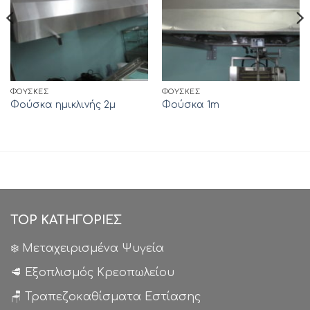
ΦΟΎΣΚΕΣ
ΦΟΎΣΚΕΣ
Φούσκα ημικλινής 2μ
Φούσκα 1m
TOP ΚΑΤΗΓΟΡΙΕΣ
❄️ Μεταχειρισμένα Ψυγεία
🥩 Εξοπλισμός Κρεοπωλείου
🪑 Τραπεζοκαθίσματα Εστίασης