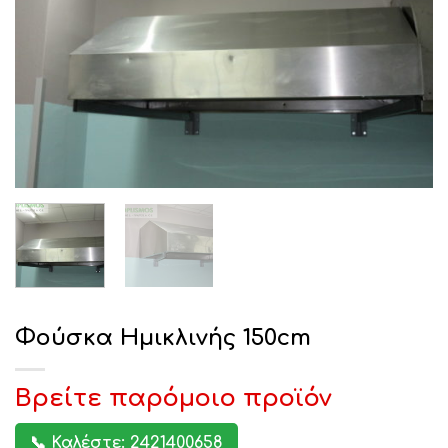
Φούσκα Ημικλινής 150cm
Βρείτε παρόμοιο προϊόν
📞 Καλέστε: 2421400658