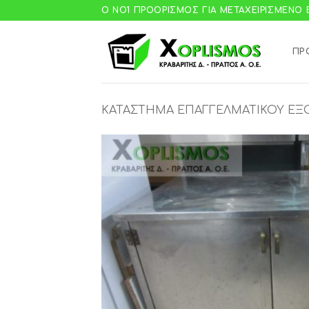
Μετάβαση
Ο ΝΟ1 ΠΡΟΟΡΙΣΜΌΣ ΓΙΑ ΜΕΤΑΧΕΙΡΙΣΜΈΝΟ
στο
περιεχόμενο
ΠΡ
ΚΑΤΆΣΤΗΜΑ ΕΠΑΓΓΕΛΜΑΤΙΚΟΎ ΕΞ