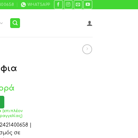
400658
WHATSAPP
άφια
ορά
 (επιπλέον
ραγγελίας)
421400658 |
σμός σε