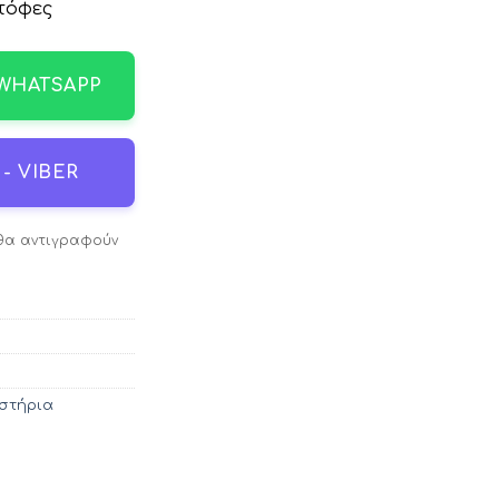
τόφες
 WHATSAPP
- VIBER
 θα αντιγραφούν
αστήρια