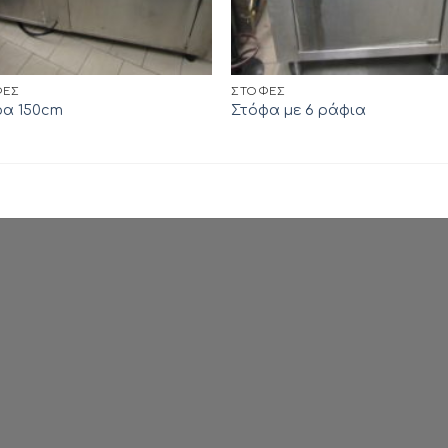
ΦΕΣ
ΣΤΌΦΕΣ
φα 150cm
Στόφα με 6 ράφια