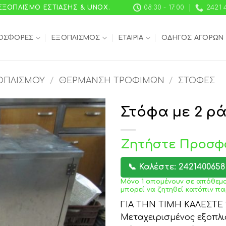
 ΕΞΟΠΛΙΣΜΌ ΕΣΤΊΑΣΗΣ & UNOX.
08:30 - 17:00
2421 
ΟΣΦΟΡΈΣ
ΕΞΟΠΛΙΣΜΌΣ
ΕΤΑΙΡΊΑ
ΟΔΗΓΌΣ ΑΓΟΡΏΝ
ΟΠΛΙΣΜΟΎ
/
ΘΈΡΜΑΝΣΗ ΤΡΟΦΊΜΩΝ
/
ΣΤΌΦΕΣ
Στόφα με 2 ρ
Ζητήστε Προσφ
📞 Καλέστε: 2421400658
Μόνο 1 απομένουν σε απόθεμα
μπορεί να ζητηθεί κατόπιν πα
ΓΙΑ ΤΗΝ ΤΙΜΗ ΚΑΛΕΣΤΕ 2
Μεταχειρισμένος εξοπλι