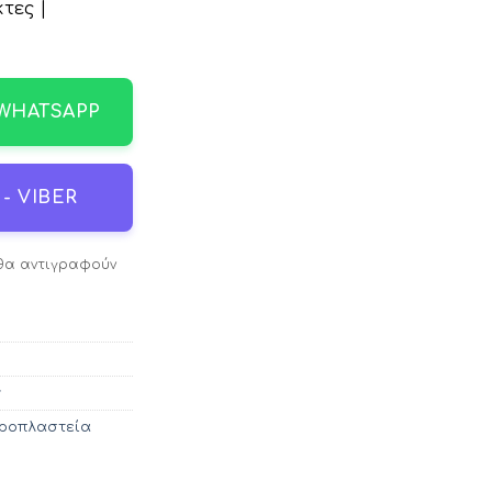
τες |
 WHATSAPP
- VIBER
 θα αντιγραφούν
ν
αροπλαστεία