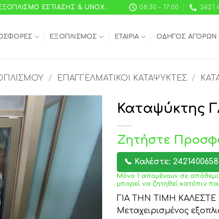
 ΕΞΟΠΛΙΣΜΌ ΕΣΤΊΑΣΗΣ & UNOX.
08:30 - 17:00
2421 
ΟΣΦΟΡΈΣ
ΕΞΟΠΛΙΣΜΌΣ
ΕΤΑΙΡΊΑ
ΟΔΗΓΌΣ ΑΓΟΡΏΝ
ΟΠΛΙΣΜΟΎ
/
ΕΠΑΓΓΕΛΜΑΤΙΚΟΊ ΚΑΤΑΨΎΚΤΕΣ
/
ΚΑΤ
Καταψύκτης Γ
Ζητήστε Προσφ
📞 Καλέστε: 2421400658
Μόνο 1 απομένουν σε απόθεμα
μπορεί να ζητηθεί κατόπιν πα
ΓΙΑ ΤΗΝ ΤΙΜΗ ΚΑΛΕΣΤΕ 2
Μεταχειρισμένος εξοπλι