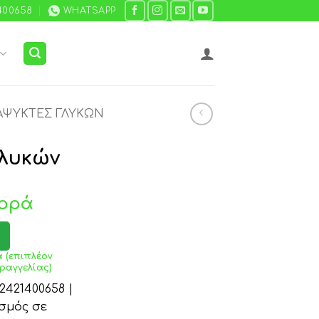
400658
WHATSAPP
ΑΨΎΚΤΕΣ ΓΛΥΚΏΝ
λυκών
ορά
 (επιπλέον
ραγγελίας)
421400658 |
σμός σε