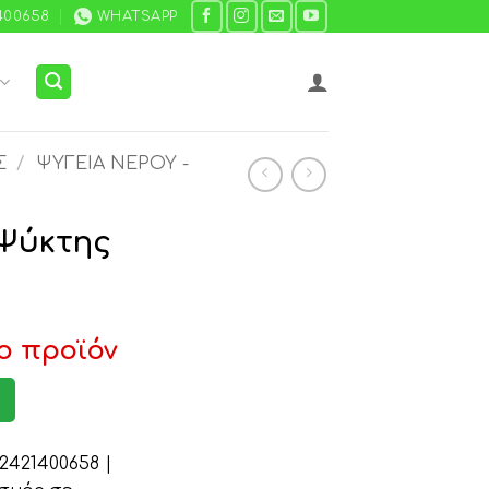
400658
WHATSAPP
Σ
/
ΨΥΓΕΊΑ ΝΕΡΟΎ -
Ψύκτης
ο προϊόν
421400658 |