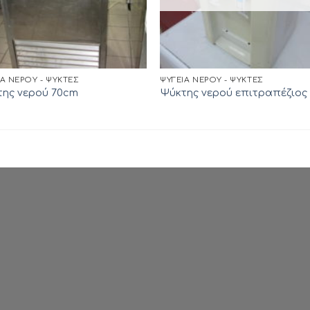
ΊΑ ΝΕΡΟΎ - ΨΎΚΤΕΣ
ΨΥΓΕΊΑ ΝΕΡΟΎ - ΨΎΚΤΕΣ
ης νερού 70cm
Ψύκτης νερού επιτραπέζιος