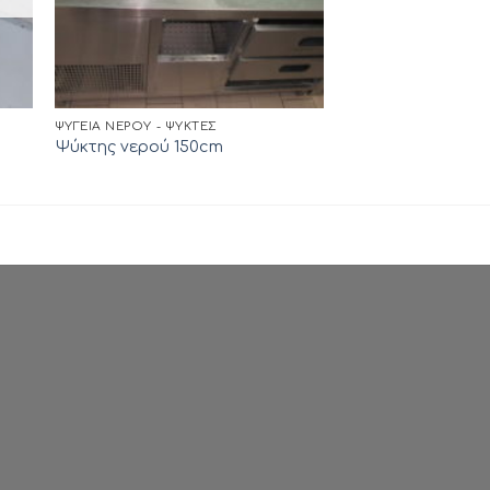
ΨΥΓΕΊΑ ΝΕΡΟΎ - ΨΎΚΤΕΣ
Ψύκτης νερού 150cm