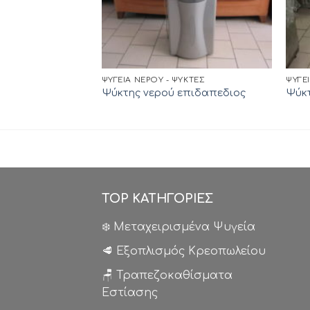
ΨΥΓΕΊΑ ΝΕΡΟΎ - ΨΎΚΤΕΣ
ΨΥΓΕ
Ψύκτης νερού επιδαπεδιος
Ψύκτ
TOP ΚΑΤΗΓΟΡΙΕΣ
❄️ Μεταχειρισμένα Ψυγεία
🥩 Εξοπλισμός Κρεοπωλείου
🪑 Τραπεζοκαθίσματα
Εστίασης