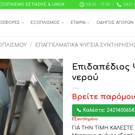
 ΕΞΟΠΛΙΣΜΌ ΕΣΤΊΑΣΗΣ & UNOX.
08:30 - 17:00
2421 
ΟΣΦΟΡΈΣ
ΕΞΟΠΛΙΣΜΌΣ
ΕΤΑΙΡΊΑ
ΟΔΗΓΌΣ ΑΓΟΡΏΝ
ΟΠΛΙΣΜΟΎ
/
ΕΠΑΓΓΕΛΜΑΤΙΚΆ ΨΥΓΕΊΑ ΣΥΝΤΉΡΗΣΗ
Επιδαπέδιος 
νερού
Βρείτε παρόμοι
📞 Καλέστε: 2421400658
Εξαντλημένο
ΓΙΑ ΤΗΝ ΤΙΜΗ ΚΑΛΕΣΤΕ 2