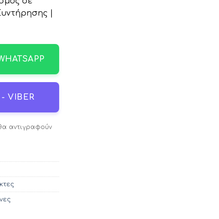
σμός σε
Συντήρησης |
 WHATSAPP
- VIBER
 θα αντιγραφούν
κτες
νες