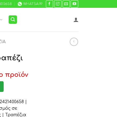
400658
WHATSAPP
ΙΑ
ραπέζι
ο προϊόν
421400658 |
σμός σε
 | Τραπέζια