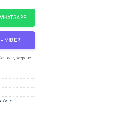
 WHATSAPP
- VIBER
 θα αντιγραφούν
ατόρια