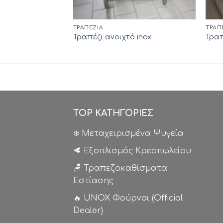
ΤΡΑΠΈΖΙΑ
ΤΡΑΠ
Τραπέζι ανοιχτό inox
Τραπ
TOP ΚΑΤΗΓΟΡΙΕΣ
❄️ Μεταχειρισμένα Ψυγεία
🥩 Εξοπλισμός Κρεοπωλείου
🪑 Τραπεζοκαθίσματα
Εστίασης
🔥 UNOX Φούρνοι (Official
Dealer)