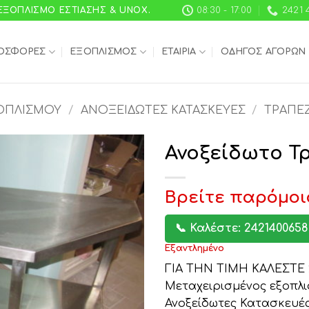
 ΕΞΟΠΛΙΣΜΌ ΕΣΤΊΑΣΗΣ & UNOX.
08:30 - 17:00
2421 
ΟΣΦΟΡΈΣ
ΕΞΟΠΛΙΣΜΌΣ
ΕΤΑΙΡΊΑ
ΟΔΗΓΌΣ ΑΓΟΡΏΝ
ΟΠΛΙΣΜΟΎ
/
ΑΝΟΞΕΊΔΩΤΕΣ ΚΑΤΑΣΚΕΥΈΣ
/
ΤΡΑΠΈΖ
Ανοξείδωτο Τ
Βρείτε παρόμοι
📞 Καλέστε: 2421400658
Εξαντλημένο
ΓΙΑ ΤΗΝ ΤΙΜΗ ΚΑΛΕΣΤΕ 2
Μεταχειρισμένος εξοπλι
Ανοξείδωτες Κατασκευές